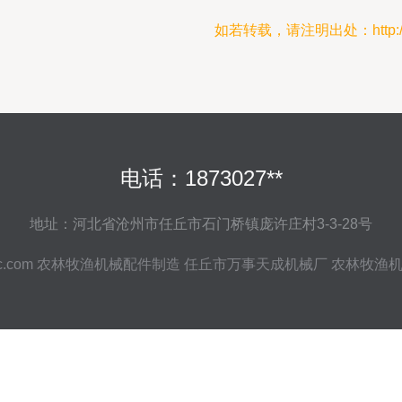
如若转载，请注明出处：http://www.r
电话：1873027**
地址：河北省沧州市任丘市石门桥镇庞许庄村3-3-28号
c.com
农林牧渔机械配件制造
任丘市万事天成机械厂
农林牧渔